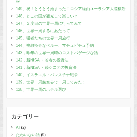
報
149、祝！とうとう始まった！ロシア経由ユーラシア大陸横断
148、どこの国が観光して楽しい？
147、２度目の世界一周に行ってみて
146、世界一周するにあたって
145、猛者たちの世界一周旅行
144、複雑怪奇なペルー、マチュピチュ予約
143，昨年の世界一周時のロストバゲージな話
142，新NISA ・若者の投資法
141，新NISA ・続シニアの投資法
140、イスラエル・パレスチナ戦争
139、世界一周航空券で一周してみた！
138、世界一周のホテル選び
カテゴリー
AI
(2)
たわいない話
(9)