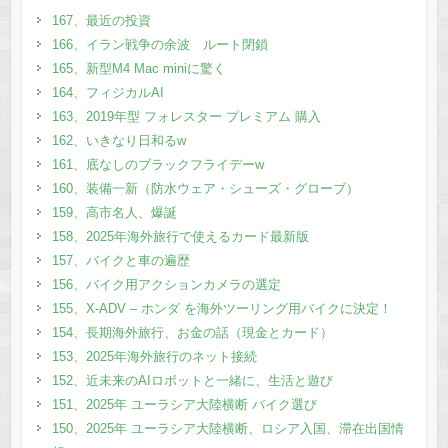
167、最近の投資
166、イラン戦争の余波 ルート閉鎖
165、新型M4 Mac miniに驚く
164、フィジカルAI
163、2019年型 フォレスター プレミアム 購入
162、いきなり日和るw
161、底なしのブラックフライデーw
160、装備一新（防水ウェア・シューズ・グローブ）
159、高市名人、爆誕
158、2025年海外旅行で使えるカード最新版
157、バイクと車の遍歴
156、バイク用アクションカメラの選定
155、X-ADV – ホンダ を海外ツーリング用バイクに決定！
154、長期海外旅行、お金の話（現金とカード）
153、2025年海外旅行のネット接続
152、近未来のAIロボットと一緒に、生活と遊び
151、2025年 ユーラシア大陸横断 バイク選び
150、2025年 ユーラシア大陸横断、ロシア入国、滞在出国情