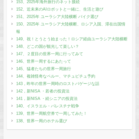
153、2025年海外旅行のネット接続
152、近未来のAIロボットと一緒に、生活と遊び
151、2025年 ユーラシア大陸横断 バイク選び
150、2025年 ユーラシア大陸横断、ロシア入国、滞在出国情
報
149、祝！とうとう始まった！ロシア経由ユーラシア大陸横断
148、どこの国が観光して楽しい？
147、２度目の世界一周に行ってみて
146、世界一周するにあたって
145、猛者たちの世界一周旅行
144、複雑怪奇なペルー、マチュピチュ予約
143，昨年の世界一周時のロストバゲージな話
142，新NISA ・若者の投資法
141，新NISA ・続シニアの投資法
140、イスラエル・パレスチナ戦争
139、世界一周航空券で一周してみた！
138、世界一周のホテル選び