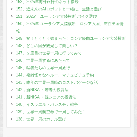
153、2025年海外旅行のネット接続
152、近未来のAIロボットと一緒に、生活と遊び
151、2025年 ユーラシア大陸横断 バイク選び
150、2025年 ユーラシア大陸横断、ロシア入国、滞在出国情
報
149、祝！とうとう始まった！ロシア経由ユーラシア大陸横断
148、どこの国が観光して楽しい？
147、２度目の世界一周に行ってみて
146、世界一周するにあたって
145、猛者たちの世界一周旅行
144、複雑怪奇なペルー、マチュピチュ予約
143，昨年の世界一周時のロストバゲージな話
142，新NISA ・若者の投資法
141，新NISA ・続シニアの投資法
140、イスラエル・パレスチナ戦争
139、世界一周航空券で一周してみた！
138、世界一周のホテル選び