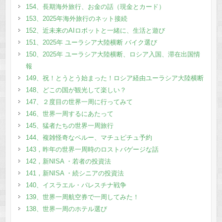
154、長期海外旅行、お金の話（現金とカード）
153、2025年海外旅行のネット接続
152、近未来のAIロボットと一緒に、生活と遊び
151、2025年 ユーラシア大陸横断 バイク選び
150、2025年 ユーラシア大陸横断、ロシア入国、滞在出国情
報
149、祝！とうとう始まった！ロシア経由ユーラシア大陸横断
148、どこの国が観光して楽しい？
147、２度目の世界一周に行ってみて
146、世界一周するにあたって
145、猛者たちの世界一周旅行
144、複雑怪奇なペルー、マチュピチュ予約
143，昨年の世界一周時のロストバゲージな話
142，新NISA ・若者の投資法
141，新NISA ・続シニアの投資法
140、イスラエル・パレスチナ戦争
139、世界一周航空券で一周してみた！
138、世界一周のホテル選び