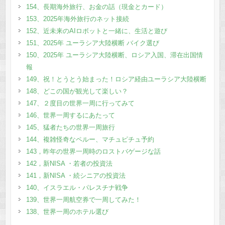
154、長期海外旅行、お金の話（現金とカード）
153、2025年海外旅行のネット接続
152、近未来のAIロボットと一緒に、生活と遊び
151、2025年 ユーラシア大陸横断 バイク選び
150、2025年 ユーラシア大陸横断、ロシア入国、滞在出国情
報
149、祝！とうとう始まった！ロシア経由ユーラシア大陸横断
148、どこの国が観光して楽しい？
147、２度目の世界一周に行ってみて
146、世界一周するにあたって
145、猛者たちの世界一周旅行
144、複雑怪奇なペルー、マチュピチュ予約
143，昨年の世界一周時のロストバゲージな話
142，新NISA ・若者の投資法
141，新NISA ・続シニアの投資法
140、イスラエル・パレスチナ戦争
139、世界一周航空券で一周してみた！
138、世界一周のホテル選び