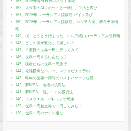
153、2025年海外旅行のネット接続
152、近未来のAIロボットと一緒に、生活と遊び
151、2025年 ユーラシア大陸横断 バイク選び
150、2025年 ユーラシア大陸横断、ロシア入国、滞在出国情
報
149、祝！とうとう始まった！ロシア経由ユーラシア大陸横断
148、どこの国が観光して楽しい？
147、２度目の世界一周に行ってみて
146、世界一周するにあたって
145、猛者たちの世界一周旅行
144、複雑怪奇なペルー、マチュピチュ予約
143，昨年の世界一周時のロストバゲージな話
142，新NISA ・若者の投資法
141，新NISA ・続シニアの投資法
140、イスラエル・パレスチナ戦争
139、世界一周航空券で一周してみた！
138、世界一周のホテル選び