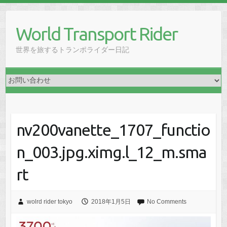
Skip
to
World Transport Rider
content
世界を旅するトランポライダー日記
nv200vanette_1707_functio
n_003.jpg.ximg.l_12_m.sma
rt
wolrd rider tokyo
2018年1月5日
No Comments