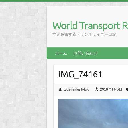
Skip
to
content
World Transport R
世界を旅するトランポライダー日記
ホーム
お問い合わせ
IMG_74161
wolrd rider tokyo
2018年1月5日