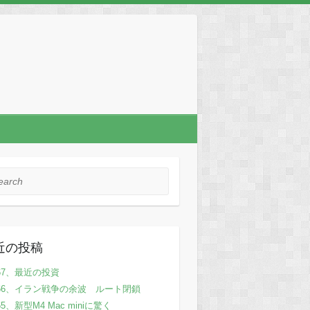
rch
近の投稿
67、最近の投資
66、イラン戦争の余波 ルート閉鎖
65、新型M4 Mac miniに驚く