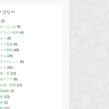
テゴリー
(2)
わいない話
(9)
クライナ戦争
(4)
ルメ
(8)
イク装備
(4)
イク関係
(48)
テル
(16)
タイヤメント
(6)
シア
(42)
界一周
(12)
央アジア
(8)
出国・税関
(11)
画編集
(1)
欧
(13)
米
(1)
欧
(11)