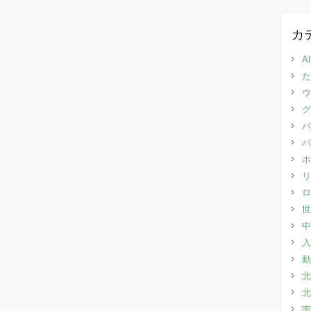
カ
AI
た
ウ
グ
バ
バ
ホ
リ
ロ
世
中
入
動
北
北
南