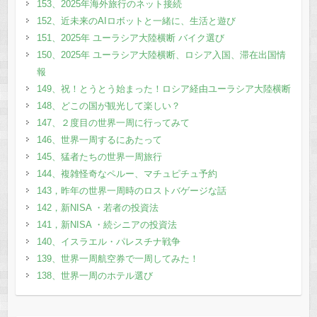
153、2025年海外旅行のネット接続
152、近未来のAIロボットと一緒に、生活と遊び
151、2025年 ユーラシア大陸横断 バイク選び
150、2025年 ユーラシア大陸横断、ロシア入国、滞在出国情
報
149、祝！とうとう始まった！ロシア経由ユーラシア大陸横断
148、どこの国が観光して楽しい？
147、２度目の世界一周に行ってみて
146、世界一周するにあたって
145、猛者たちの世界一周旅行
144、複雑怪奇なペルー、マチュピチュ予約
143，昨年の世界一周時のロストバゲージな話
142，新NISA ・若者の投資法
141，新NISA ・続シニアの投資法
140、イスラエル・パレスチナ戦争
139、世界一周航空券で一周してみた！
138、世界一周のホテル選び