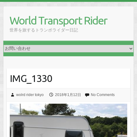
Skip
to
World Transport Rider
content
世界を旅するトランポライダー日記
IMG_1330
wolrd rider tokyo
2018年1月12日
No Comments