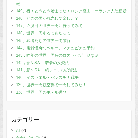
報
149、祝！とうとう始まった！ロシア経由ユーラシア大陸横断
148、どこの国が観光して楽しい？
147、２度目の世界一周に行ってみて
146、世界一周するにあたって
145、猛者たちの世界一周旅行
144、複雑怪奇なペルー、マチュピチュ予約
143，昨年の世界一周時のロストバゲージな話
142，新NISA ・若者の投資法
141，新NISA ・続シニアの投資法
140、イスラエル・パレスチナ戦争
139、世界一周航空券で一周してみた！
138、世界一周のホテル選び
カテゴリー
AI
(2)
たわいない話
(9)