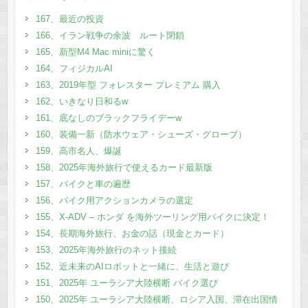
167、最近の投資
166、イラン戦争の余波 ルート閉鎖
165、新型M4 Mac miniに驚く
164、フィジカルAI
163、2019年型 フォレスター プレミアム 購入
162、いきなり日和るw
161、底なしのブラックフライデーw
160、装備一新（防水ウェア・シューズ・グローブ）
159、高市名人、爆誕
158、2025年海外旅行で使えるカード最新版
157、バイクと車の遍歴
156、バイク用アクションカメラの選定
155、X-ADV – ホンダ を海外ツーリング用バイクに決定！
154、長期海外旅行、お金の話（現金とカード）
153、2025年海外旅行のネット接続
152、近未来のAIロボットと一緒に、生活と遊び
151、2025年 ユーラシア大陸横断 バイク選び
150、2025年 ユーラシア大陸横断、ロシア入国、滞在出国情