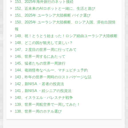
153、2025年海外旅行のネット接続
152、近未来のAIロボットと一緒に、生活と遊び
151、2025年 ユーラシア大陸横断 バイク選び
150、2025年 ユーラシア大陸横断、ロシア入国、滞在出国情
報
149、祝！とうとう始まった！ロシア経由ユーラシア大陸横断
148、どこの国が観光して楽しい？
147、２度目の世界一周に行ってみて
146、世界一周するにあたって
145、猛者たちの世界一周旅行
144、複雑怪奇なペルー、マチュピチュ予約
143，昨年の世界一周時のロストバゲージな話
142，新NISA ・若者の投資法
141，新NISA ・続シニアの投資法
140、イスラエル・パレスチナ戦争
139、世界一周航空券で一周してみた！
138、世界一周のホテル選び