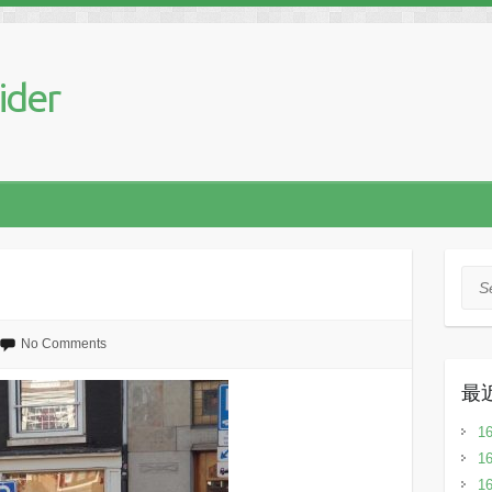
ider
Sea
No Comments
最
1
1
1