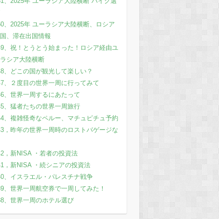
51、2025年 ユーラシア大陸横断 バイク選
50、2025年 ユーラシア大陸横断、ロシア
国、滞在出国情報
49、祝！とうとう始まった！ロシア経由ユ
ラシア大陸横断
48、どこの国が観光して楽しい？
47、２度目の世界一周に行ってみて
46、世界一周するにあたって
45、猛者たちの世界一周旅行
44、複雑怪奇なペルー、マチュピチュ予約
43，昨年の世界一周時のロストバゲージな
42，新NISA ・若者の投資法
41，新NISA ・続シニアの投資法
40、イスラエル・パレスチナ戦争
39、世界一周航空券で一周してみた！
38、世界一周のホテル選び