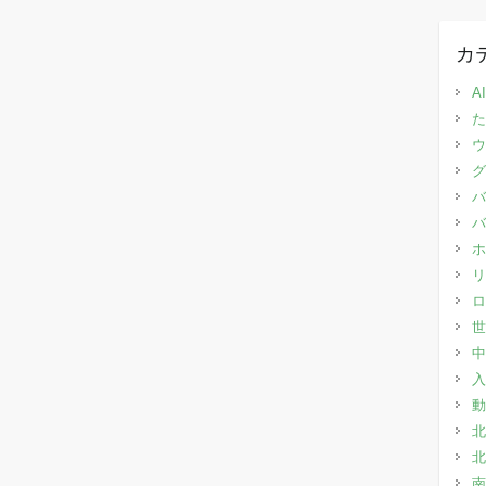
カ
AI
た
ウ
グ
バ
バ
ホ
リ
ロ
世
中
入
動
北
北
南