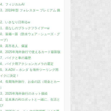
64、フィジカルAI
63、2019年型 フォレスター プレミアム 購
62、いきなり日和るw
61、底なしのブラックフライデーw
60、装備一新（防水ウェア・シューズ・グ
ーブ）
59、高市名人、爆誕
58、2025年海外旅行で使えるカード最新版
57、バイクと車の遍歴
56、バイク用アクションカメラの選定
55、X-ADV – ホンダ を海外ツーリング用
イクに決定！
54、長期海外旅行、お金の話（現金とカー
）
53、2025年海外旅行のネット接続
52、近未来のAIロボットと一緒に、生活と
び