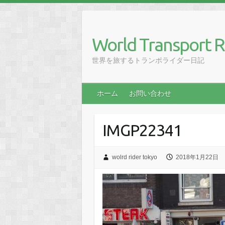
Skip
to
content
World Transport R
世界を旅するトランポライダー日記
ホーム
お問い合わせ
IMGP22341
wolrd rider tokyo
2018年1月22日