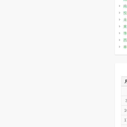
南
投
未
東
準
西
車
1
1