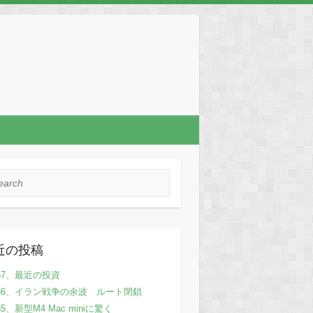
rch
近の投稿
67、最近の投資
66、イラン戦争の余波 ルート閉鎖
65、新型M4 Mac miniに驚く