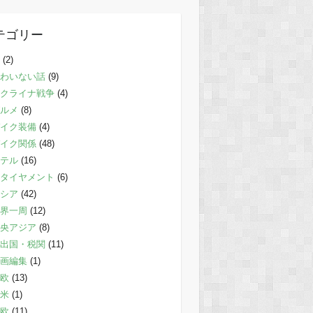
テゴリー
(2)
わいない話
(9)
クライナ戦争
(4)
ルメ
(8)
イク装備
(4)
イク関係
(48)
テル
(16)
タイヤメント
(6)
シア
(42)
界一周
(12)
央アジア
(8)
出国・税関
(11)
画編集
(1)
欧
(13)
米
(1)
欧
(11)