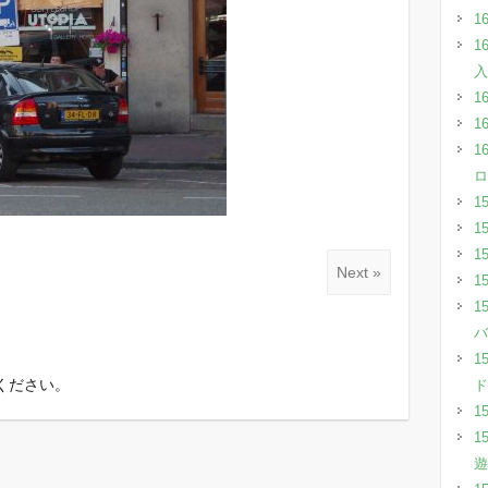
1
1
入
1
1
1
ロ
1
1
1
Next »
1
1
バ
1
ください。
ド
1
1
遊