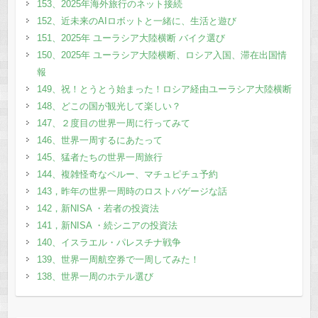
153、2025年海外旅行のネット接続
152、近未来のAIロボットと一緒に、生活と遊び
151、2025年 ユーラシア大陸横断 バイク選び
150、2025年 ユーラシア大陸横断、ロシア入国、滞在出国情
報
149、祝！とうとう始まった！ロシア経由ユーラシア大陸横断
148、どこの国が観光して楽しい？
147、２度目の世界一周に行ってみて
146、世界一周するにあたって
145、猛者たちの世界一周旅行
144、複雑怪奇なペルー、マチュピチュ予約
143，昨年の世界一周時のロストバゲージな話
142，新NISA ・若者の投資法
141，新NISA ・続シニアの投資法
140、イスラエル・パレスチナ戦争
139、世界一周航空券で一周してみた！
138、世界一周のホテル選び