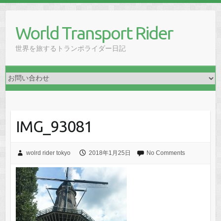
Skip
to
World Transport Rider
content
世界を旅するトランポライダー日記
IMG_93081
wolrd rider tokyo
2018年1月25日
No Comments