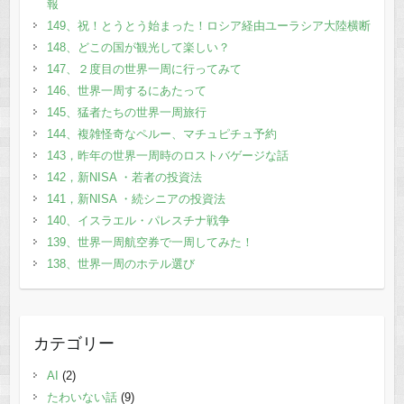
報
149、祝！とうとう始まった！ロシア経由ユーラシア大陸横断
148、どこの国が観光して楽しい？
147、２度目の世界一周に行ってみて
146、世界一周するにあたって
145、猛者たちの世界一周旅行
144、複雑怪奇なペルー、マチュピチュ予約
143，昨年の世界一周時のロストバゲージな話
142，新NISA ・若者の投資法
141，新NISA ・続シニアの投資法
140、イスラエル・パレスチナ戦争
139、世界一周航空券で一周してみた！
138、世界一周のホテル選び
カテゴリー
AI
(2)
たわいない話
(9)