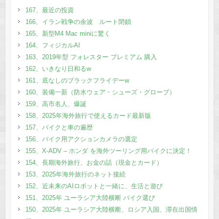
167、最近の投資
166、イラン戦争の余波 ルート閉鎖
165、新型M4 Mac miniに驚く
164、フィジカルAI
163、2019年型 フォレスター プレミアム 購入
162、いきなり日和るw
161、底なしのブラックフライデーw
160、装備一新（防水ウェア・シューズ・グローブ）
159、高市名人、爆誕
158、2025年海外旅行で使えるカード最新版
157、バイクと車の遍歴
156、バイク用アクションカメラの選定
155、X-ADV – ホンダ を海外ツーリング用バイクに決定！
154、長期海外旅行、お金の話（現金とカード）
153、2025年海外旅行のネット接続
152、近未来のAIロボットと一緒に、生活と遊び
151、2025年 ユーラシア大陸横断 バイク選び
150、2025年 ユーラシア大陸横断、ロシア入国、滞在出国情