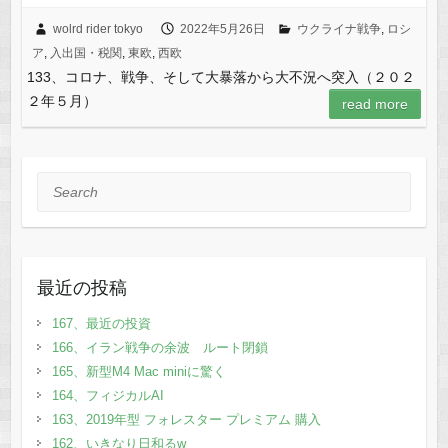
wolrd rider tokyo
2022年5月26日
ウクライナ戦争
,
ロシ
ア
,
入出国・税関
,
東欧
,
西欧
133、コロナ、戦争、そして大暴落から大不況へ突入（２０２
２年５月）
read more
Search
最近の投稿
167、最近の投資
166、イラン戦争の余波 ルート閉鎖
165、新型M4 Mac miniに驚く
164、フィジカルAI
163、2019年型 フォレスター プレミアム 購入
162、いきなり日和るw