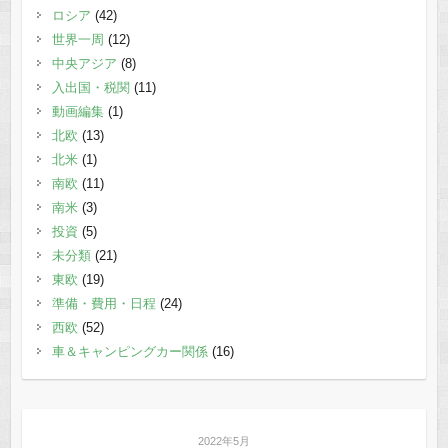
ロシア
(42)
世界一周
(12)
中央アジア
(8)
入出国・税関
(11)
動画編集
(1)
北欧
(13)
北米
(1)
南欧
(11)
南米
(3)
投資
(5)
未分類
(21)
東欧
(19)
準備・費用・日程
(24)
西欧
(52)
車＆キャンピングカー関係
(16)
2022年5月