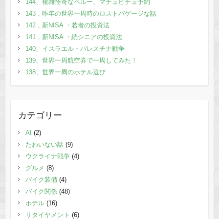
144、複雑怪奇なペルー、マチュピチュ予約
143，昨年の世界一周時のロストバゲージな話
142，新NISA ・若者の投資法
141，新NISA ・続シニアの投資法
140、イスラエル・パレスチナ戦争
139、世界一周航空券で一周してみた！
138、世界一周のホテル選び
カテゴリー
AI
(2)
たわいない話
(9)
ウクライナ戦争
(4)
グルメ
(8)
バイク装備
(4)
バイク関係
(48)
ホテル
(16)
リタイヤメント
(6)