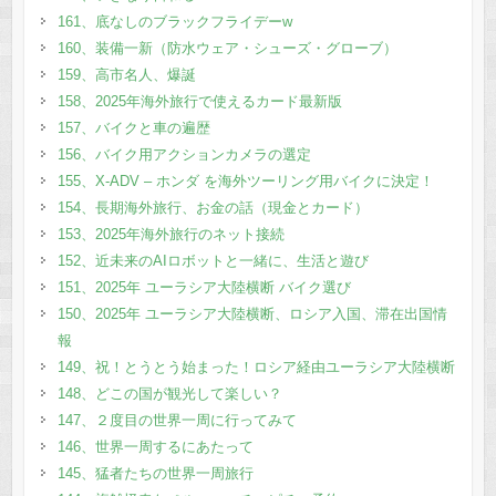
161、底なしのブラックフライデーw
160、装備一新（防水ウェア・シューズ・グローブ）
159、高市名人、爆誕
158、2025年海外旅行で使えるカード最新版
157、バイクと車の遍歴
156、バイク用アクションカメラの選定
155、X-ADV – ホンダ を海外ツーリング用バイクに決定！
154、長期海外旅行、お金の話（現金とカード）
153、2025年海外旅行のネット接続
152、近未来のAIロボットと一緒に、生活と遊び
151、2025年 ユーラシア大陸横断 バイク選び
150、2025年 ユーラシア大陸横断、ロシア入国、滞在出国情
報
149、祝！とうとう始まった！ロシア経由ユーラシア大陸横断
148、どこの国が観光して楽しい？
147、２度目の世界一周に行ってみて
146、世界一周するにあたって
145、猛者たちの世界一周旅行