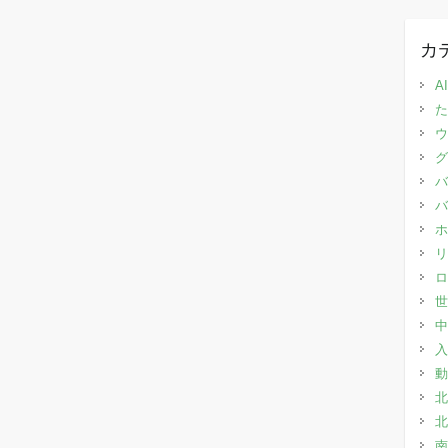
カ
AI
た
ウ
グ
バ
バ
ホ
リ
ロ
世
中
入
動
北
北
南