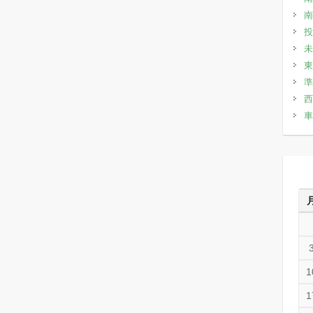
南
投
未
東
準
西
車
1
1