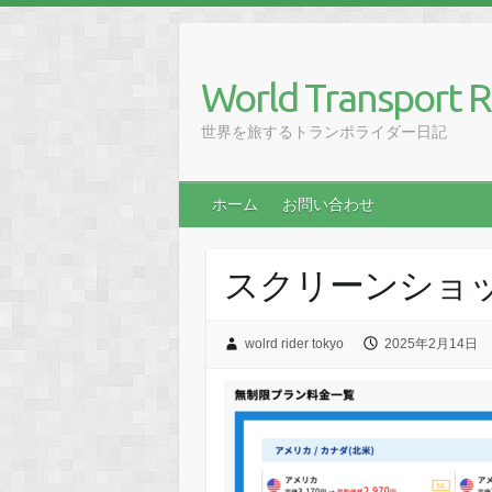
Skip
to
content
World Transport R
世界を旅するトランポライダー日記
ホーム
お問い合わせ
スクリーンショット 20
wolrd rider tokyo
2025年2月14日