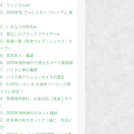
64、フィジカルAI
63、2019年型 フォレスター プレミアム 購
62、いきなり日和るw
61、底なしのブラックフライデーw
60、装備一新（防水ウェア・シューズ・グ
ーブ）
59、高市名人、爆誕
58、2025年海外旅行で使えるカード最新版
57、バイクと車の遍歴
56、バイク用アクションカメラの選定
55、X-ADV – ホンダ を海外ツーリング用
イクに決定！
54、長期海外旅行、お金の話（現金とカー
）
53、2025年海外旅行のネット接続
52、近未来のAIロボットと一緒に、生活と
び