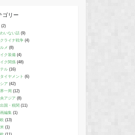
テゴリー
(2)
わいない話
(9)
クライナ戦争
(4)
ルメ
(8)
イク装備
(4)
イク関係
(48)
テル
(16)
タイヤメント
(6)
シア
(42)
界一周
(12)
央アジア
(8)
出国・税関
(11)
画編集
(1)
欧
(13)
米
(1)
欧
(11)