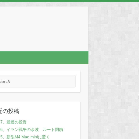
rch
近の投稿
67、最近の投資
66、イラン戦争の余波 ルート閉鎖
65、新型M4 Mac miniに驚く