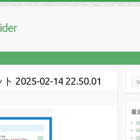
ider
25-02-14 22.50.01
Sea
最
1
1
1