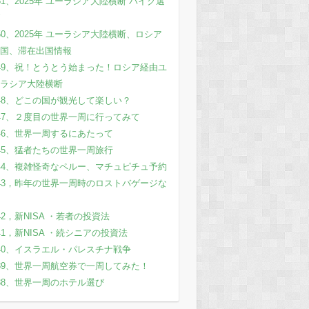
51、2025年 ユーラシア大陸横断 バイク選
50、2025年 ユーラシア大陸横断、ロシア
国、滞在出国情報
49、祝！とうとう始まった！ロシア経由ユ
ラシア大陸横断
48、どこの国が観光して楽しい？
47、２度目の世界一周に行ってみて
46、世界一周するにあたって
45、猛者たちの世界一周旅行
44、複雑怪奇なペルー、マチュピチュ予約
43，昨年の世界一周時のロストバゲージな
42，新NISA ・若者の投資法
41，新NISA ・続シニアの投資法
40、イスラエル・パレスチナ戦争
39、世界一周航空券で一周してみた！
38、世界一周のホテル選び