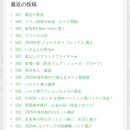
最近の投稿
167、最近の投資
166、イラン戦争の余波 ルート閉鎖
165、新型M4 Mac miniに驚く
164、フィジカルAI
163、2019年型 フォレスター プレミアム 購入
162、いきなり日和るw
161、底なしのブラックフライデーw
160、装備一新（防水ウェア・シューズ・グローブ）
159、高市名人、爆誕
158、2025年海外旅行で使えるカード最新版
157、バイクと車の遍歴
156、バイク用アクションカメラの選定
155、X-ADV – ホンダ を海外ツーリング用バイクに決定！
154、長期海外旅行、お金の話（現金とカード）
153、2025年海外旅行のネット接続
152、近未来のAIロボットと一緒に、生活と遊び
151、2025年 ユーラシア大陸横断 バイク選び