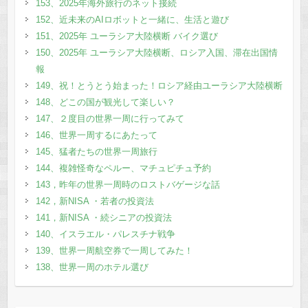
153、2025年海外旅行のネット接続
152、近未来のAIロボットと一緒に、生活と遊び
151、2025年 ユーラシア大陸横断 バイク選び
150、2025年 ユーラシア大陸横断、ロシア入国、滞在出国情
報
149、祝！とうとう始まった！ロシア経由ユーラシア大陸横断
148、どこの国が観光して楽しい？
147、２度目の世界一周に行ってみて
146、世界一周するにあたって
145、猛者たちの世界一周旅行
144、複雑怪奇なペルー、マチュピチュ予約
143，昨年の世界一周時のロストバゲージな話
142，新NISA ・若者の投資法
141，新NISA ・続シニアの投資法
140、イスラエル・パレスチナ戦争
139、世界一周航空券で一周してみた！
138、世界一周のホテル選び