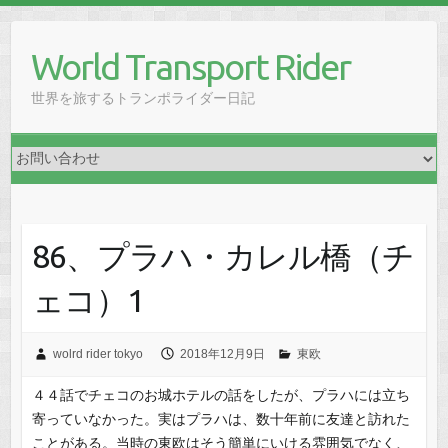
Skip
to
World Transport Rider
content
世界を旅するトランポライダー日記
86、プラハ・カレル橋（チ
ェコ）1
wolrd rider tokyo
2018年12月9日
東欧
４４話でチェコのお城ホテルの話をしたが、プラハには立ち
寄っていなかった。実はプラハは、数十年前に友達と訪れた
ことがある。当時の東欧はそう簡単にいける雰囲気でなく、