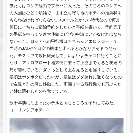
僕たちはロシア経由でプラハに入った。そのころのロシアへ
の入国はひどく煩雑で、まず立ち寄り地のホテルの推薦状を
もらわなければならない。eメールとかない時代なので何月
何日にそちらに宿泊予約をしたいと手紙を書いて、予約完了
の手紙を持ってソ連大使館にビザの申請にいかなければなら
なかった。ロシアへの飛行機はもちろんアエロフロートで、
当時のJALや全日空の機体と比べるとかなりおそまつだっ
た。モスクワで数日観光して、いよいよチェコに行くことに
なり、アエロフロート地方便に乗って上空までくると友達の
肩が濡れている。ぎょっとして上を見ると雨漏りしている。
最初はポタポタだったのが、最後はダダ漏れに近くなったの
で友達と別の席に移動した。雨漏りする飛行機でも飛ぶんだ
と妙に関心したのを覚えている。
数十年前に泊まったホテルと同じところを予約してみた。
（コリンシアホテル）