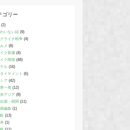
テゴリー
(2)
わいない話
(9)
クライナ戦争
(4)
ルメ
(8)
イク装備
(4)
イク関係
(48)
テル
(16)
タイヤメント
(6)
シア
(42)
界一周
(12)
央アジア
(8)
出国・税関
(11)
画編集
(1)
欧
(13)
米
(1)
欧
(11)