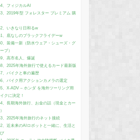
64、フィジカルAI
63、2019年型 フォレスター プレミアム 購
62、いきなり日和るw
61、底なしのブラックフライデーw
60、装備一新（防水ウェア・シューズ・グ
ーブ）
59、高市名人、爆誕
58、2025年海外旅行で使えるカード最新版
57、バイクと車の遍歴
56、バイク用アクションカメラの選定
55、X-ADV – ホンダ を海外ツーリング用
イクに決定！
54、長期海外旅行、お金の話（現金とカー
）
53、2025年海外旅行のネット接続
52、近未来のAIロボットと一緒に、生活と
び