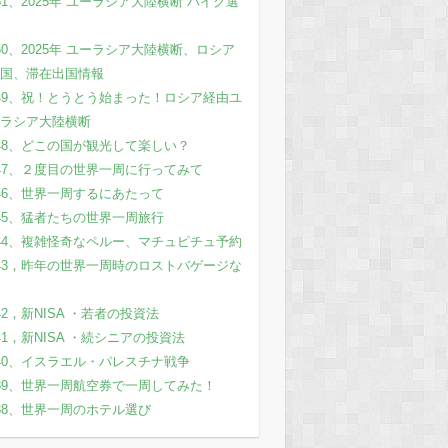
51、2025年 ユーラシア大陸横断 バイク選
50、2025年 ユーラシア大陸横断、ロシア
国、滞在出国情報
49、祝！とうとう始まった！ロシア経由ユ
ラシア大陸横断
48、どこの国が観光して楽しい？
47、２度目の世界一周に行ってみて
46、世界一周するにあたって
45、猛者たちの世界一周旅行
44、複雑怪奇なペルー、マチュピチュ予約
43，昨年の世界一周時のロストバゲージな
42，新NISA ・若者の投資法
41，新NISA ・続シニアの投資法
40、イスラエル・パレスチナ戦争
39、世界一周航空券で一周してみた！
38、世界一周のホテル選び