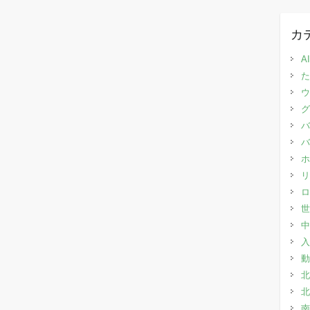
カ
AI
た
ウ
グ
バ
バ
ホ
リ
ロ
世
中
入
動
北
北
南