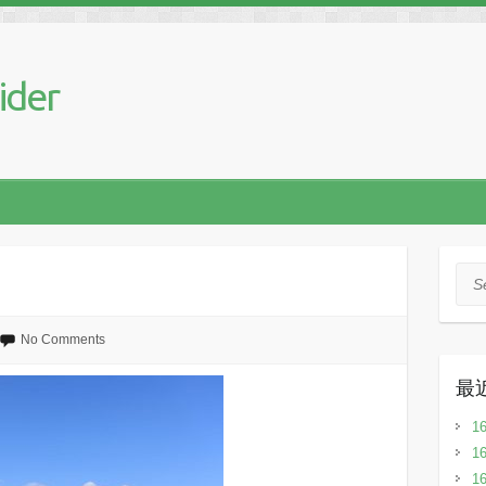
ider
Sea
No Comments
最
1
1
1