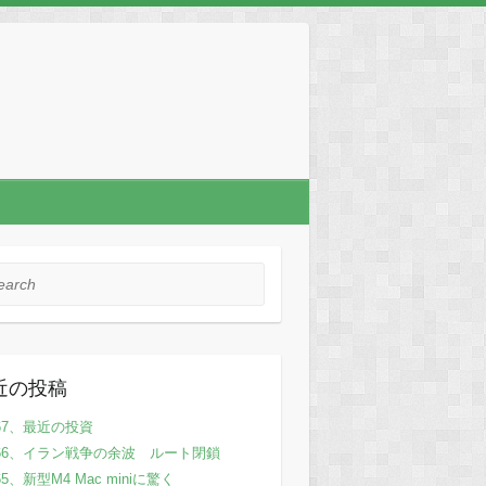
rch
近の投稿
67、最近の投資
66、イラン戦争の余波 ルート閉鎖
65、新型M4 Mac miniに驚く