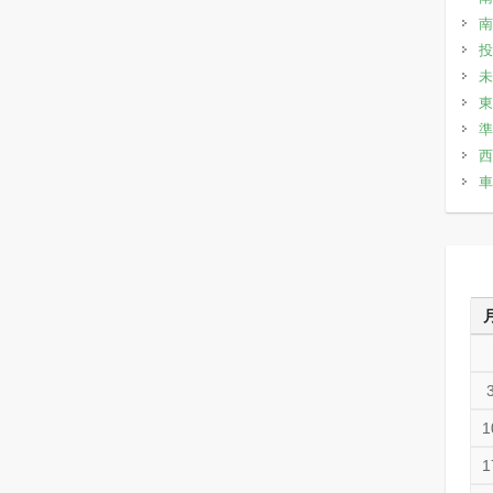
南
投
未
東
準
西
車
1
1