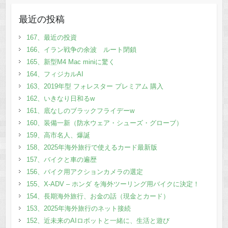
最近の投稿
167、最近の投資
166、イラン戦争の余波 ルート閉鎖
165、新型M4 Mac miniに驚く
164、フィジカルAI
163、2019年型 フォレスター プレミアム 購入
162、いきなり日和るw
161、底なしのブラックフライデーw
160、装備一新（防水ウェア・シューズ・グローブ）
159、高市名人、爆誕
158、2025年海外旅行で使えるカード最新版
157、バイクと車の遍歴
156、バイク用アクションカメラの選定
155、X-ADV – ホンダ を海外ツーリング用バイクに決定！
154、長期海外旅行、お金の話（現金とカード）
153、2025年海外旅行のネット接続
152、近未来のAIロボットと一緒に、生活と遊び