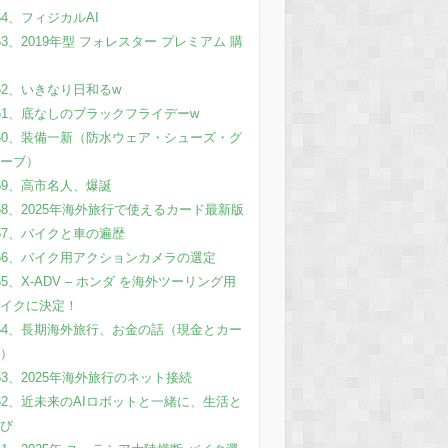
64、フィジカルAI
63、2019年型 フォレスター プレミアム 購
62、いきなり日和るw
61、底なしのブラックフライデーw
60、装備一新（防水ウェア・シューズ・グ
ーブ）
59、高市名人、爆誕
58、2025年海外旅行で使えるカード最新版
57、バイクと車の遍歴
56、バイク用アクションカメラの選定
55、X-ADV – ホンダ を海外ツーリング用
イクに決定！
54、長期海外旅行、お金の話（現金とカー
）
53、2025年海外旅行のネット接続
52、近未来のAIロボットと一緒に、生活と
び