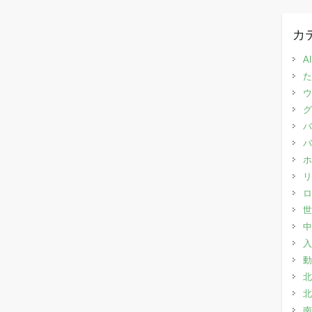
カ
AI
た
ウ
グ
バ
バ
ホ
リ
ロ
世
中
入
動
北
北
南