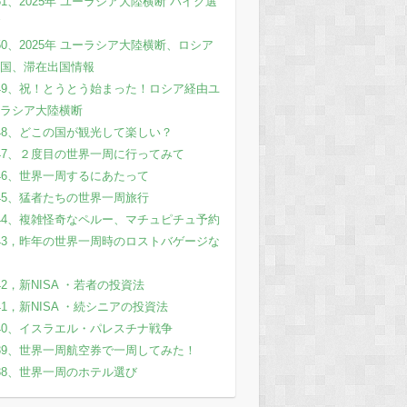
51、2025年 ユーラシア大陸横断 バイク選
50、2025年 ユーラシア大陸横断、ロシア
国、滞在出国情報
49、祝！とうとう始まった！ロシア経由ユ
ラシア大陸横断
48、どこの国が観光して楽しい？
47、２度目の世界一周に行ってみて
46、世界一周するにあたって
45、猛者たちの世界一周旅行
44、複雑怪奇なペルー、マチュピチュ予約
43，昨年の世界一周時のロストバゲージな
42，新NISA ・若者の投資法
41，新NISA ・続シニアの投資法
40、イスラエル・パレスチナ戦争
39、世界一周航空券で一周してみた！
38、世界一周のホテル選び