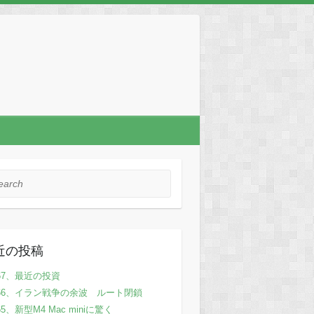
rch
近の投稿
67、最近の投資
66、イラン戦争の余波 ルート閉鎖
65、新型M4 Mac miniに驚く