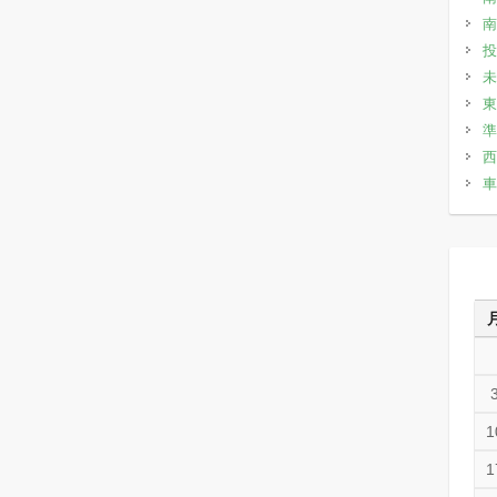
南
投
未
東
準
西
車
1
1