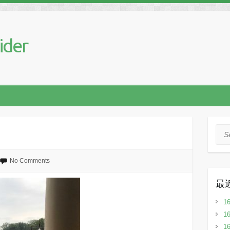
ider
Sea
No Comments
最
1
1
1