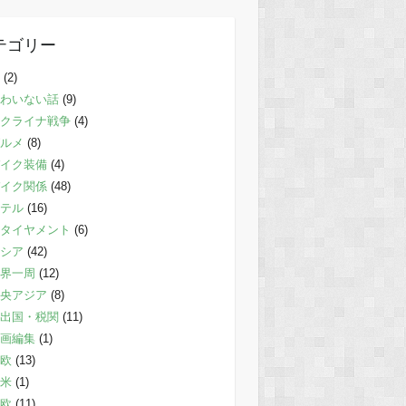
テゴリー
(2)
わいない話
(9)
クライナ戦争
(4)
ルメ
(8)
イク装備
(4)
イク関係
(48)
テル
(16)
タイヤメント
(6)
シア
(42)
界一周
(12)
央アジア
(8)
出国・税関
(11)
画編集
(1)
欧
(13)
米
(1)
欧
(11)